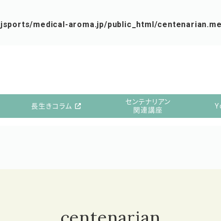
jsports/medical-aroma.jp/public_html/centenarian.m
センテナリアン
長生きコラム
Y
関連講座
centenarian