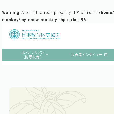
Warning
: Attempt to read property "ID" on null in
/home/
monkey/my-snow-monkey.php
on line
96
メ
イ
ン
コ
センテナリアン
長寿者インタビュー
ン
（健康長寿）
テ
ン
ツ
へ
移
動