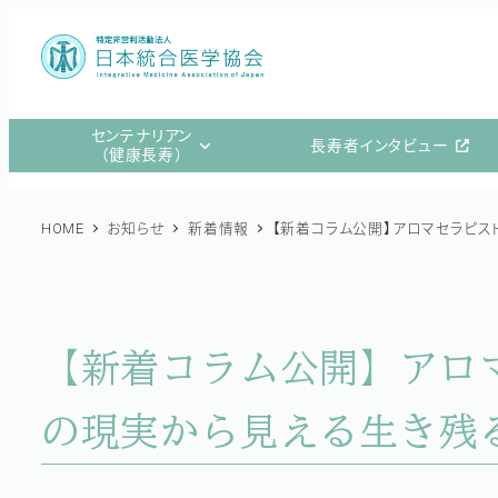
メ
イ
ン
コ
センテナリアン
長寿者インタビュー
ン
（健康長寿）
テ
ン
HOME
お知らせ
新着情報
【新着コラム公開】アロマセラピス
ツ
へ
移
動
【新着コラム公開】アロマ
の現実から見える生き残